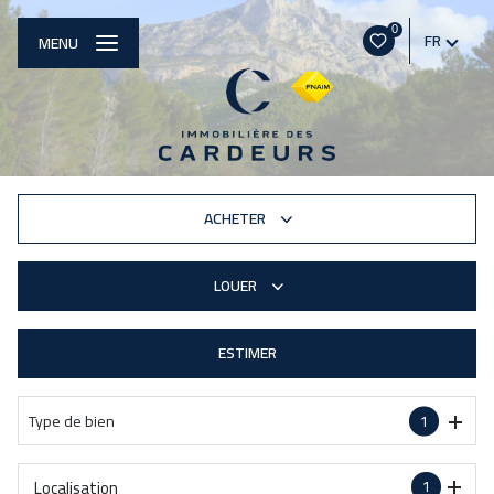
0
FR
MENU
ACHETER
LOUER
De l'ancien
De l'immo pro
ESTIMER
à l'année
Type de bien
1
Localisation
1