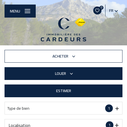
0
FR
MENU
ACHETER
LOUER
De l'ancien
De l'immo pro
ESTIMER
à l'année
Type de bien
1
Localisation
1