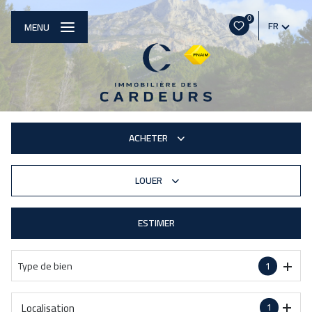
0
FR
MENU
ACHETER
LOUER
De l'ancien
De l'immo pro
ESTIMER
à l'année
Type de bien
1
Localisation
1